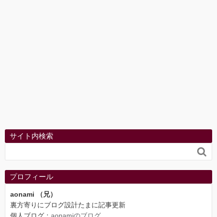
サイト内検索

プロフィール
aonami （兄）
裏方寄りにブログ設計たまに記事更新
個人ブログ：
aonamiのブログ