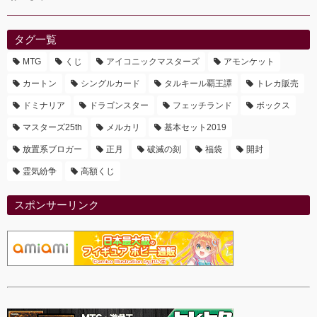
タグ一覧
MTG
くじ
アイコニックマスターズ
アモンケット
カートン
シングルカード
タルキール覇王譚
トレカ販売
ドミナリア
ドラゴンスター
フェッチランド
ボックス
マスターズ25th
メルカリ
基本セット2019
放置系ブロガー
正月
破滅の刻
福袋
開封
霊気紛争
高額くじ
スポンサーリンク