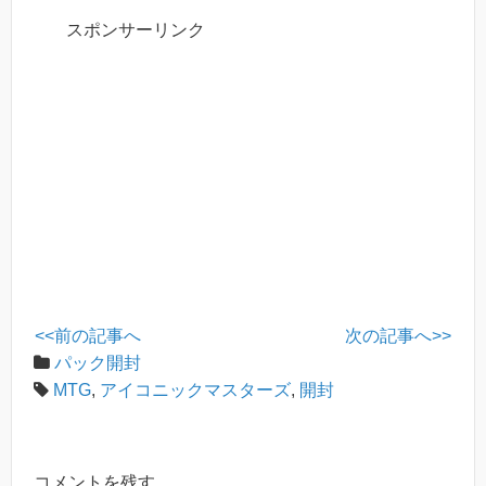
c
tt
e
e
ck
スポンサーリンク
e
er
n
et
b
a
o
o
k
<<前の記事へ
次の記事へ>>
パック開封
MTG
,
アイコニックマスターズ
,
開封
コメントを残す