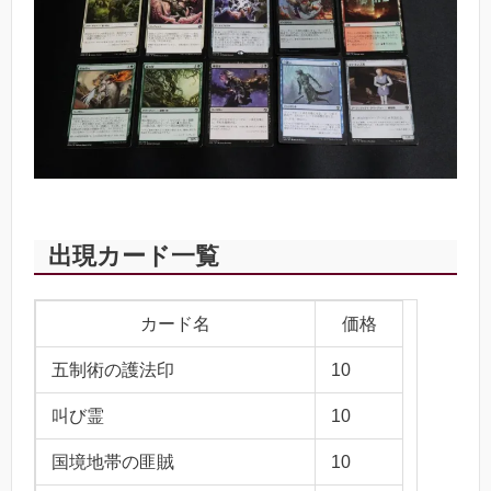
出現カード一覧
カード名
価格
五制術の護法印
10
叫び霊
10
国境地帯の匪賊
10