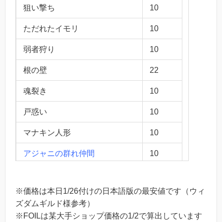
狙い撃ち
10
ただれたイモリ
10
弱者狩り
10
根の壁
22
魂裂き
10
戸惑い
10
マナキン人形
10
アジャニの群れ仲間
10
天使の協定
10
※価格は本日1/26付けの日本語版の最安値です（ウィ
グルールの芝地
10
ズダムギルド様参考）
※FOILは某大手ショップ価格の1/2で算出しています
忘却石
600