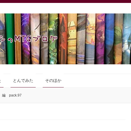
た
とんでみた
そのほか
 pack.97