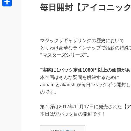
t
e
毎日開封【アイコニックマ
t
o
o
e
共
e
k
c
r
有
n
k
a
e
マジックザギャザリングの歴史において
t
とりわけ豪華なラインナップで話題の特殊
“マスターズシリーズ”。
“実際に1パック定価1080円以上の価値があ
本企画はそんな疑問を解決するために
aonamiとakaushiが毎日1パックずつ開
のです。
第１弾は2017年11月17日に発売された
【
本日は97パック目の開封です！