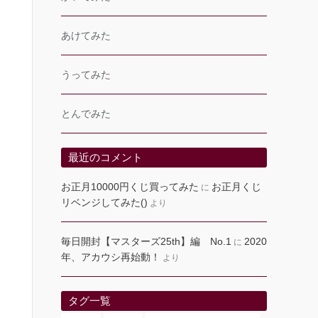
あけてみた
うってみた
とんでみた
最近のコメント
お正月10000円くじ買ってみた
お正月くじ
に
リベンジしてみた()
より
毎日開封【マスターズ25th】編 No.1
2020
に
年、アカウシ再始動！
より
タグ一覧