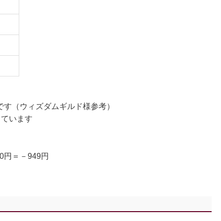
値です（ウィズダムギルド様参考）
しています
0円＝－949円