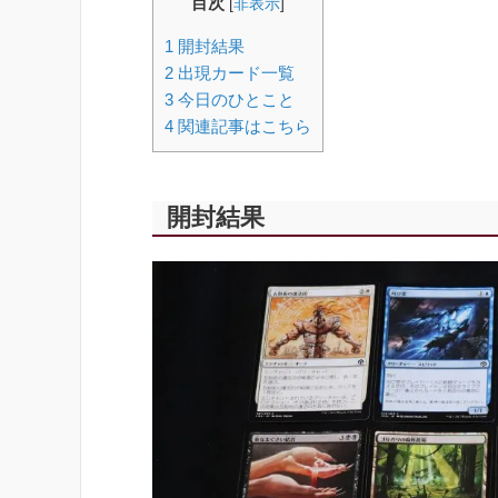
目次
[
非表示
]
1
開封結果
2
出現カード一覧
3
今日のひとこと
4
関連記事はこちら
開封結果