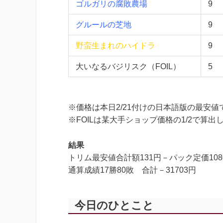
ゴルガリの腐敗農場
9
グルールの芝地
9
野蛮生まれのハイドラ
9
大いなるバジリスク（FOIL）
5
※価格は本日2/21付けの日本語版の最安
※FOILは某大手ショップ価格の1/2で算出
結果
トリム最安値合計額131円－パック定価108
通算成績17勝80敗 合計－31703円
今日のひとこと