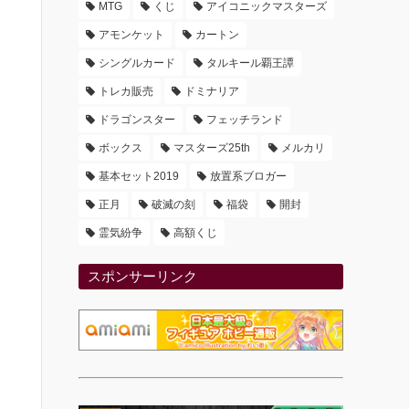
MTG
くじ
アイコニックマスターズ
アモンケット
カートン
シングルカード
タルキール覇王譚
トレカ販売
ドミナリア
ドラゴンスター
フェッチランド
ボックス
マスターズ25th
メルカリ
基本セット2019
放置系ブロガー
正月
破滅の刻
福袋
開封
霊気紛争
高額くじ
スポンサーリンク