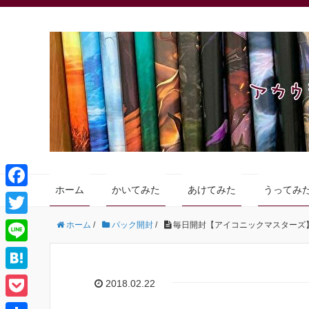
ホーム
かいてみた
あけてみた
うってみ
F
a
T
ホーム
/
パック開封
/
毎日開封【アイコニックマスターズ】編
c
w
L
e
i
i
H
2018.02.22
b
t
n
a
o
P