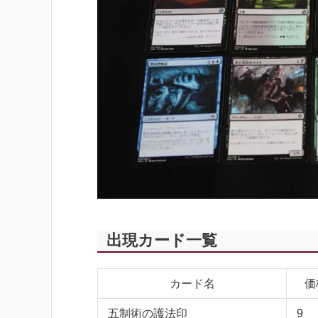
出現カード一覧
カード名
価
五制術の護法印
9