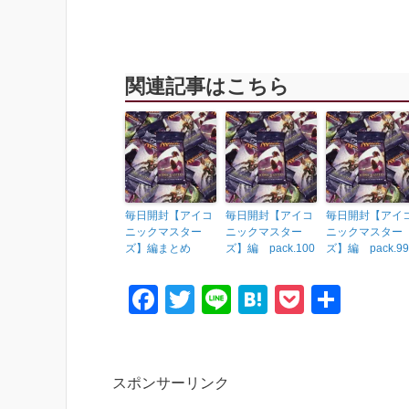
関連記事はこちら
毎日開封【アイコ
毎日開封【アイコ
毎日開封【アイ
ニックマスター
ニックマスター
ニックマスター
ズ】編まとめ
ズ】編 pack.100
ズ】編 pack.99
F
T
Li
H
P
共
a
wi
n
at
o
有
c
tt
e
e
ck
e
er
n
et
スポンサーリンク