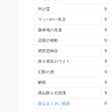
叫び霊
9
ラッパの一吹き
9
森林地の先達
9
忌呪の発動
9
閉所恐怖症
9
第６管区のワイト
9
幻影の虎
9
解呪
9
跳ね散らす凶漢
9
血なまぐさい結合
9