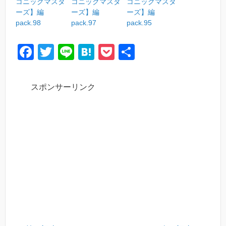
コニックマスタ
コニックマスタ
コニックマスタ
ーズ】編
ーズ】編
ーズ】編
pack.98
pack.97
pack.95
F
T
Li
H
P
共
a
wi
n
at
o
有
c
tt
e
e
ck
スポンサーリンク
e
er
n
et
b
a
o
o
k