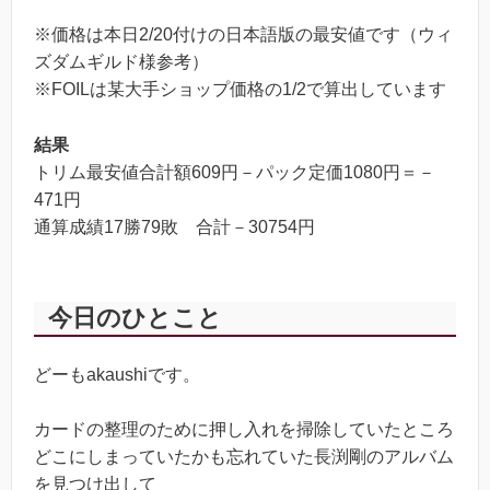
※価格は本日2/20付けの日本語版の最安値です（ウィ
電解
50
ズダムギルド様参考）
※FOILは某大手ショップ価格の1/2で算出しています
聖遺の騎士
350
生き残りの隠し場所（FOIL）
10
結果
トリム最安値合計額609円－パック定価1080円＝－
471円
通算成績17勝79敗 合計－30754円
今日のひとこと
どーもakaushiです。
カードの整理のために押し入れを掃除していたところ
どこにしまっていたかも忘れていた長渕剛のアルバム
を見つけ出して