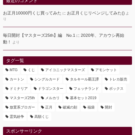
最近のコメント
お正月10000円くじ買ってみた
お正月くじリベンジしてみた()
に
よ
り
毎日開封【マスターズ25th】編 No.1
2020年、アカウシ再始
に
動！
より
タグ一覧
MTG
くじ
アイコニックマスターズ
アモンケット
カートン
シングルカード
タルキール覇王譚
トレカ販売
ドミナリア
ドラゴンスター
フェッチランド
ボックス
マスターズ25th
メルカリ
基本セット2019
放置系ブロガー
正月
破滅の刻
福袋
開封
霊気紛争
高額くじ
スポンサーリンク