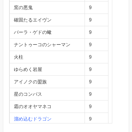
窯の悪鬼
9
確固たるエイヴン
9
バーラ・ゲドの蠍
9
ナントゥーコのシャーマン
9
火柱
9
ゆらめく岩屋
9
アイノクの盟族
9
星のコンパス
9
霜のオオヤマネコ
9
溜め込むドラゴン
9
剣を鍬に
100