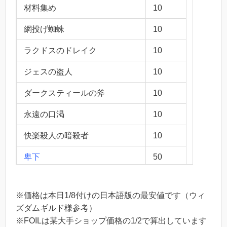
材料集め
10
網投げ蜘蛛
10
ラクドスのドレイク
10
ジェスの盗人
10
ダークスティールの斧
10
永遠の口渇
10
快楽殺人の暗殺者
10
卑下
50
火の玉
10
※価格は本日1/8付けの日本語版の最安値です（ウィ
潰瘍化
10
ズダムギルド様参考）
※FOILは某大手ショップ価格の1/2で算出しています
潮の星、京河
80