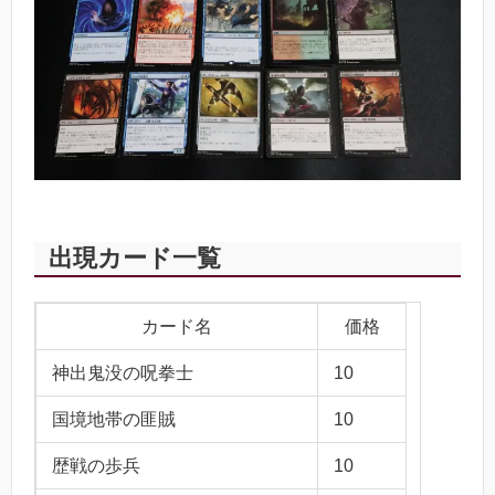
出現カード一覧
カード名
価格
神出鬼没の呪拳士
10
国境地帯の匪賊
10
歴戦の歩兵
10