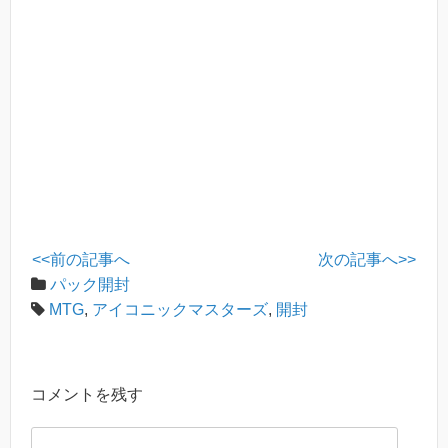
e
er
n
et
b
a
o
o
k
<<前の記事へ
次の記事へ>>
パック開封
MTG
,
アイコニックマスターズ
,
開封
コメントを残す