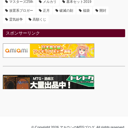
マスターズ25th
メルカリ
基本セット2019
放置系ブロガー
正月
破滅の刻
福袋
開封
霊気紛争
高額くじ
スポンサーリンク
© Copyright 2026 アカウシのMTGブログ. All rights reserved.