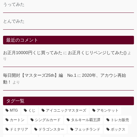
うってみた
とんでみた
最近のコメント
お正月10000円くじ買ってみた
お正月くじリベンジしてみた()
に
よ
り
毎日開封【マスターズ25th】編 No.1
2020年、アカウシ再始
に
動！
より
タグ一覧
MTG
くじ
アイコニックマスターズ
アモンケット
カートン
シングルカード
タルキール覇王譚
トレカ販売
ドミナリア
ドラゴンスター
フェッチランド
ボックス