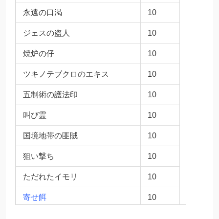
永遠の口渇
10
ジェスの盗人
10
焼炉の仔
10
ツキノテブクロのエキス
10
五制術の護法印
10
叫び霊
10
国境地帯の匪賊
10
狙い撃ち
10
ただれたイモリ
10
寄せ餌
10
翼の破片
10