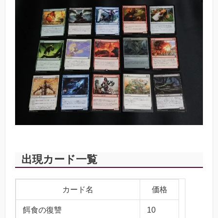
出現カード一覧
カード名
価格
餌食の復讐
10