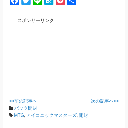
F
T
Li
H
P
共
a
wi
n
at
o
有
c
tt
e
e
ck
スポンサーリンク
e
er
n
et
b
a
o
o
k
<<前の記事へ
次の記事へ>>
パック開封
MTG
,
アイコニックマスターズ
,
開封