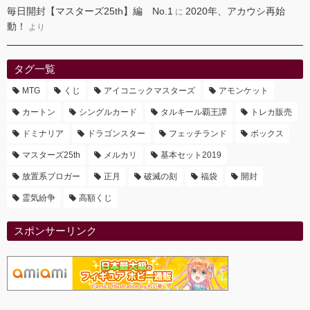
毎日開封【マスターズ25th】編 No.1
2020年、アカウシ再始
に
動！
より
タグ一覧
MTG
くじ
アイコニックマスターズ
アモンケット
カートン
シングルカード
タルキール覇王譚
トレカ販売
ドミナリア
ドラゴンスター
フェッチランド
ボックス
マスターズ25th
メルカリ
基本セット2019
放置系ブロガー
正月
破滅の刻
福袋
開封
霊気紛争
高額くじ
スポンサーリンク