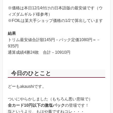
※価格は本日12/14付けの日本語版の最安値です（ウ
火の玉
10
ィズダムギルド様参考）
※FOILは某大手ショップ価格の1/2で算出しています
火のるつぼ
10
ウギンの末裔（FOIL）
5
結果
トリム最安値合計額145円－パック定価1080円＝－
935円
通算成績4勝24敗 合計－10910円
今日のひとこと
どーもakaushiです。
ついにやらかしました（もちろん悪い意味で）
全カード10円以下の激塩パック
の登場です！
塩というより、もはや毒ですねコレ・・・