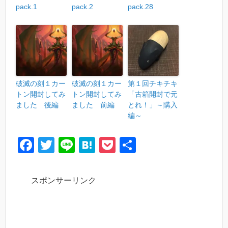
pack.1
pack.2
pack.28
破滅の刻１カー
破滅の刻１カー
第１回チキチキ
トン開封してみ
トン開封してみ
「古箱開封で元
ました 後編
ました 前編
とれ！」～購入
編～
F
T
Li
H
P
共
a
wi
n
at
o
有
c
tt
e
e
ck
スポンサーリンク
e
er
n
et
b
a
o