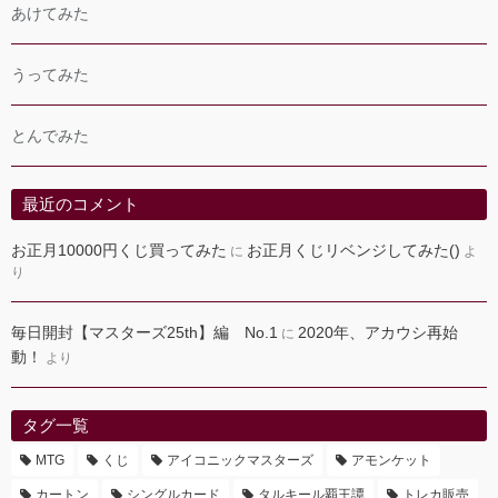
あけてみた
うってみた
とんでみた
最近のコメント
お正月10000円くじ買ってみた
お正月くじリベンジしてみた()
に
よ
り
毎日開封【マスターズ25th】編 No.1
2020年、アカウシ再始
に
動！
より
タグ一覧
MTG
くじ
アイコニックマスターズ
アモンケット
カートン
シングルカード
タルキール覇王譚
トレカ販売