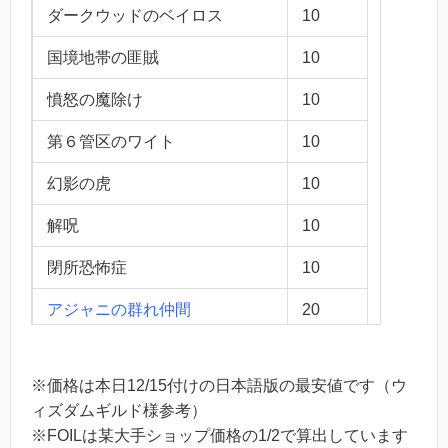
ダークウッドのベイロス
10
国境地帯の匪賊
10
憤怒の魔除け
10
第６管区のワイト
10
幻影の虎
10
解呪
10
閉所恐怖症
10
アジャニの群れ仲間
20
卑下
40
※価格は本日12/15付けの日本語版の最安値です（ウ
寛大な拷問者
10
ィズダムギルド様参考）
※FOILは某大手ショップ価格の1/2で算出しています
謎めいた命令
1890