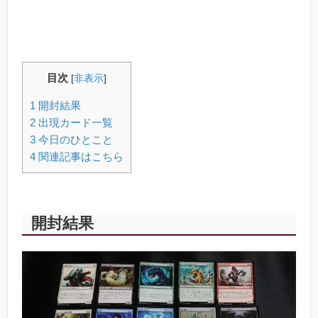
目次
[
非表示
]
1
開封結果
2
出現カード一覧
3
今日のひとこと
4
関連記事はこちら
開封結果