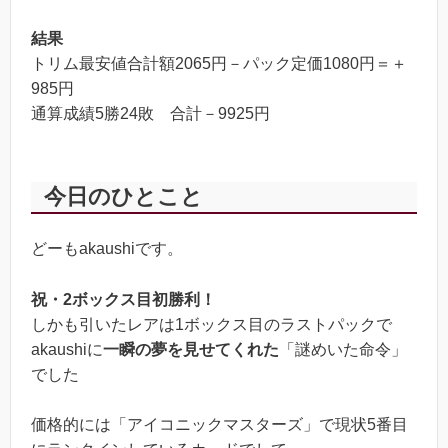
狙い撃ち（FOIL）
5
結果
トリム最安値合計額2065円－パック定価1080円＝＋
985円
通算成績5勝24敗 合計－9925円
今日のひとこと
どーもakaushiです。
祝・2ボックス目初勝利！
しかも引いたレアは1ボックス目のラストパックで
akaushiに
一瞬の夢を見せてくれた
「謎めいた命令」
でした
価格的には「アイコニックマスターズ」で現状5番目