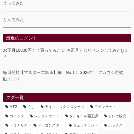
うってみた
とんでみた
最近のコメント
お正月10000円くじ買ってみた
お正月くじリベンジしてみた()
に
よ
り
毎日開封【マスターズ25th】編 No.1
2020年、アカウシ再始
に
動！
より
タグ一覧
MTG
くじ
アイコニックマスターズ
アモンケット
カートン
シングルカード
タルキール覇王譚
トレカ販売
ドミナリア
ドラゴンスター
フェッチランド
ボックス