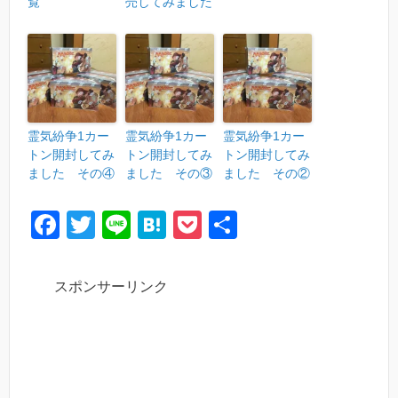
覧
売してみました
霊気紛争1カー
霊気紛争1カー
霊気紛争1カー
トン開封してみ
トン開封してみ
トン開封してみ
ました その④
ました その③
ました その②
F
T
Li
H
P
共
a
wi
n
at
o
有
c
tt
e
e
ck
スポンサーリンク
e
er
n
et
b
a
o
o