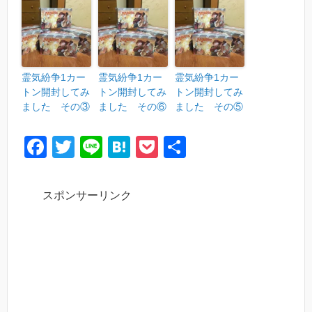
霊気紛争1カー
霊気紛争1カー
霊気紛争1カー
トン開封してみ
トン開封してみ
トン開封してみ
ました その③
ました その⑥
ました その⑤
F
T
Li
H
P
共
a
wi
n
at
o
有
c
tt
e
e
ck
スポンサーリンク
e
er
n
et
b
a
o
o
k