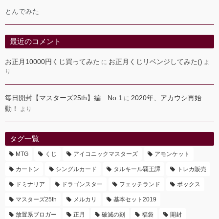
とんでみた
最近のコメント
お正月10000円くじ買ってみた
お正月くじリベンジしてみた()
に
よ
り
毎日開封【マスターズ25th】編 No.1
2020年、アカウシ再始
に
動！
より
タグ一覧
MTG
くじ
アイコニックマスターズ
アモンケット
カートン
シングルカード
タルキール覇王譚
トレカ販売
ドミナリア
ドラゴンスター
フェッチランド
ボックス
マスターズ25th
メルカリ
基本セット2019
放置系ブロガー
正月
破滅の刻
福袋
開封