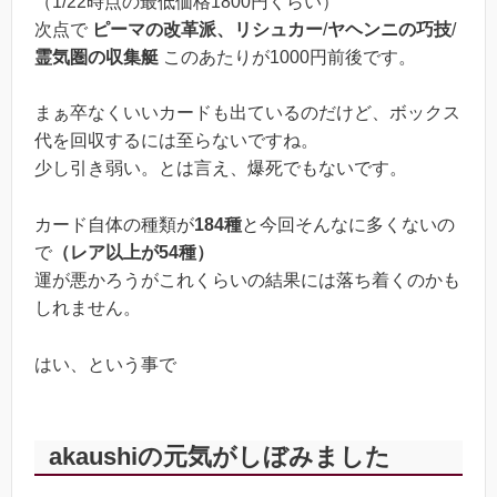
（1/22時点の最低価格1800円くらい）
次点で
ピーマの改革派、リシュカー
/
ヤヘンニの巧技
/
霊気圏の収集艇
このあたりが1000円前後です。
まぁ卒なくいいカードも出ているのだけど、ボックス
代を回収するには至らないですね。
少し引き弱い。とは言え、爆死でもないです。
カード自体の種類が
184種
と今回そんなに多くないの
で
（レア以上が54種）
運が悪かろうがこれくらいの結果には落ち着くのかも
しれません。
はい、という事で
akaushiの元気がしぼみました