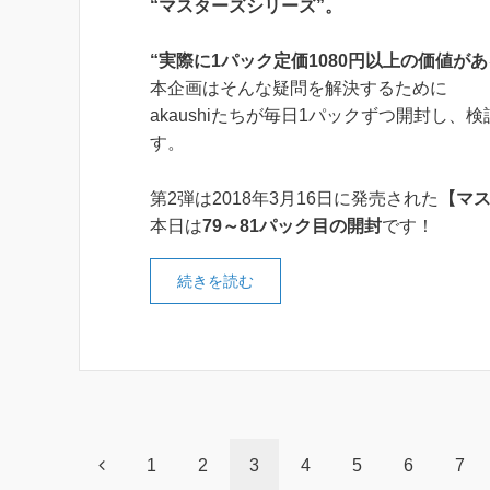
“マスターズシリーズ”。
“実際に1パック定価1080円以上の価値があ
本企画はそんな疑問を解決するために
akaushiたちが毎日1パックずつ開封し、
す。
第2弾は2018年3月16日に発売された
【マス
本日は
79～81パック目の開封
です！
続きを読む
1
2
3
4
5
6
7