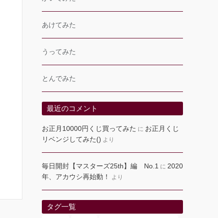
あけてみた
うってみた
とんでみた
最近のコメント
お正月10000円くじ買ってみた
お正月くじ
に
リベンジしてみた()
より
毎日開封【マスターズ25th】編 No.1
2020
に
年、アカウシ再始動！
より
タグ一覧