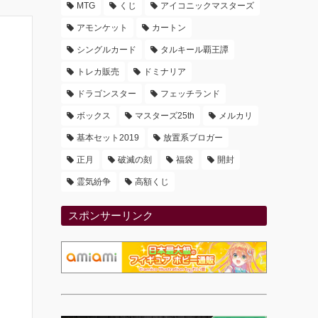
MTG
くじ
アイコニックマスターズ
アモンケット
カートン
シングルカード
タルキール覇王譚
トレカ販売
ドミナリア
ドラゴンスター
フェッチランド
ボックス
マスターズ25th
メルカリ
基本セット2019
放置系ブロガー
正月
破滅の刻
福袋
開封
霊気紛争
高額くじ
スポンサーリンク