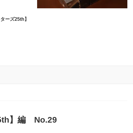
ターズ25th】
h】編 No.29