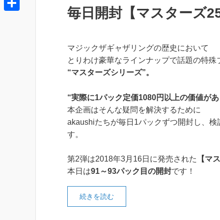
t
e
毎日開封【マスターズ25t
t
o
o
e
共
e
k
c
r
有
n
k
マジックザギャザリングの歴史において
a
とりわけ豪華なラインナップで話題の特殊
e
“マスターズシリーズ”。
t
“実際に1パック定価1080円以上の価値があ
本企画はそんな疑問を解決するために
akaushiたちが毎日1パックずつ開封し、
す。
第2弾は2018年3月16日に発売された
【マス
本日は
91～93パック目の開封
です！
続きを読む