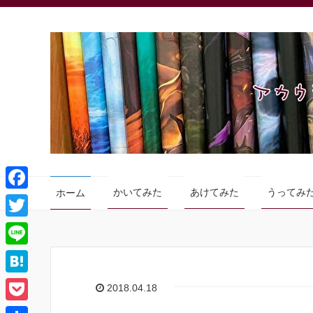
かいてみた
あけてみた
うってみ
ホーム
F
a
T
c
w
L
e
i
i
H
2018.04.18
b
t
n
a
o
P