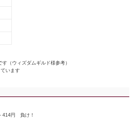
値です（ウィズダムギルド様参考）
しています
－414円 負け！