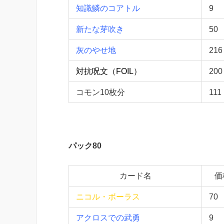
知識鱗のコアトル
9
新たな芽吹き
50
灰のやせ地
216
対抗呪文
（FOIL）
200
コモン10枚分
111
パック80
カード名
価
ニコル・ボーラス
70
アクロスでの武勇
9