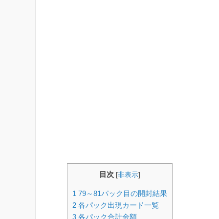
目次
[
非表示
]
1
79～81パック目の開封結果
2
各パック出現カード一覧
3
各パック合計金額