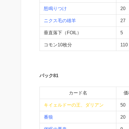
怒鳴りつけ
20
ニクス毛の雄羊
27
垂直落下（FOIL）
5
コモン10枚分
110
パック81
カード名
価
キイェルドーの王、ダリアン
50
番狼
20