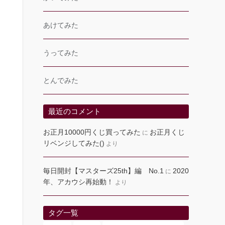
あけてみた
うってみた
とんでみた
最近のコメント
お正月10000円くじ買ってみた
お正月くじ
に
リベンジしてみた()
より
毎日開封【マスターズ25th】編 No.1
2020
に
年、アカウシ再始動！
より
タグ一覧