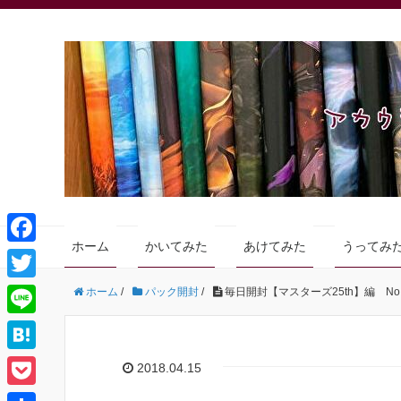
ホーム
かいてみた
あけてみた
うってみ
F
a
T
ホーム
/
パック開封
/
毎日開封【マスターズ25th】編 No.
c
w
L
e
i
i
H
2018.04.15
b
t
n
a
o
P