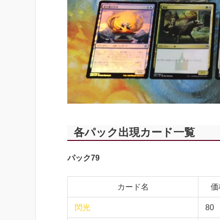
各パック出現カード一覧
パック79
カード名
価
閃光
80