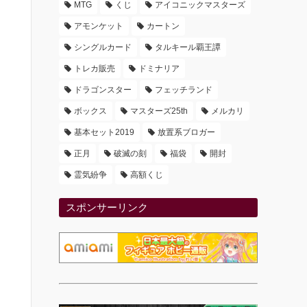
MTG
くじ
アイコニックマスターズ
アモンケット
カートン
シングルカード
タルキール覇王譚
トレカ販売
ドミナリア
ドラゴンスター
フェッチランド
ボックス
マスターズ25th
メルカリ
基本セット2019
放置系ブロガー
正月
破滅の刻
福袋
開封
霊気紛争
高額くじ
スポンサーリンク