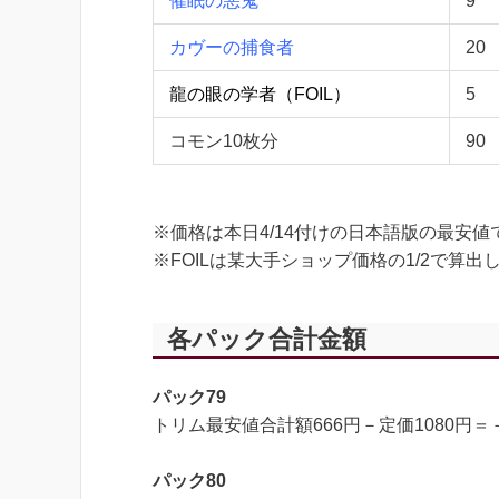
催眠の悪鬼
9
カヴーの捕食者
20
龍の眼の学者（FOIL）
5
コモン10枚分
90
※価格は本日4/14付けの日本語版の最安
※FOILは某大手ショップ価格の1/2で算出
各パック合計金額
パック79
トリム最安値合計額666円－定価1080円＝
パック80