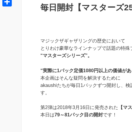
t
e
毎日開封【マスターズ25t
t
o
o
e
共
e
k
c
r
有
n
k
a
e
マジックザギャザリングの歴史において
t
とりわけ豪華なラインナップで話題の特殊
“マスターズシリーズ”。
“実際に1パック定価1080円以上の価値があ
本企画はそんな疑問を解決するために
akaushiたちが毎日1パックずつ開封し、
す。
第2弾は2018年3月16日に発売された
【マス
本日は
79～81パック目の開封
です！