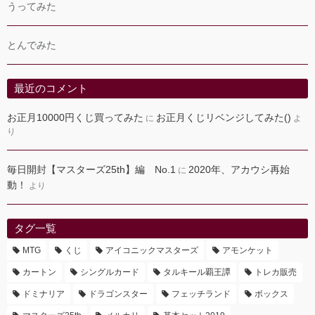
うってみた
とんでみた
最近のコメント
お正月10000円くじ買ってみた
お正月くじリベンジしてみた()
に
よ
り
毎日開封【マスターズ25th】編 No.1
2020年、アカウシ再始
に
動！
より
タグ一覧
MTG
くじ
アイコニックマスターズ
アモンケット
カートン
シングルカード
タルキール覇王譚
トレカ販売
ドミナリア
ドラゴンスター
フェッチランド
ボックス