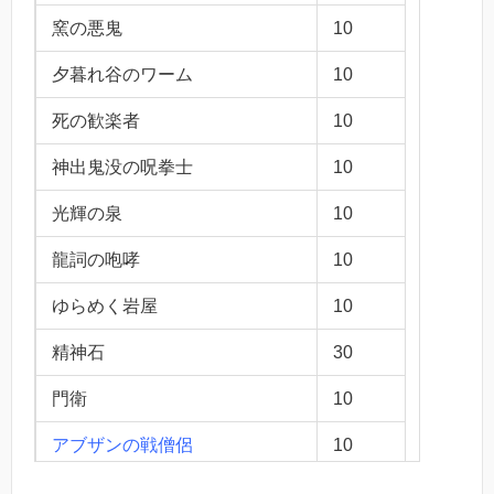
窯の悪鬼
10
夕暮れ谷のワーム
10
死の歓楽者
10
神出鬼没の呪拳士
10
光輝の泉
10
龍詞の咆哮
10
ゆらめく岩屋
10
精神石
30
門衛
10
アブザンの戦僧侶
10
トーパの自由刃
10