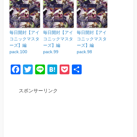
毎日開封【アイ
毎日開封【アイ
毎日開封【アイ
コニックマスタ
コニックマスタ
コニックマスタ
ーズ】編
ーズ】編
ーズ】編
pack.100
pack.99
pack.98
F
T
Li
H
P
共
a
wi
n
at
o
有
c
tt
e
e
ck
スポンサーリンク
e
er
n
et
b
a
o
o