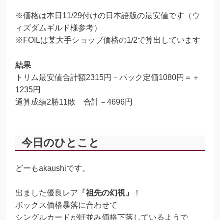
※価格は本日11/29付けの日本語版の最安値です（ウ
鼓舞する呼び声
10
ィズダムギルド様参考）
※FOILは某大手ショップ価格の1/2で算出しています
祖先の幻視
2160
弱者狩り（FOIL）
5
結果
トリム最安値合計額2315円－パック定価1080円＝＋
1235円
通算成績2勝11敗 合計－4696円
今日のひとこと
どーもakaushiです。
出ました優良レア
「祖先の幻視」
！
ボックス価格暴落に合わせて
シングルカードが軒並み価格下落しているようで