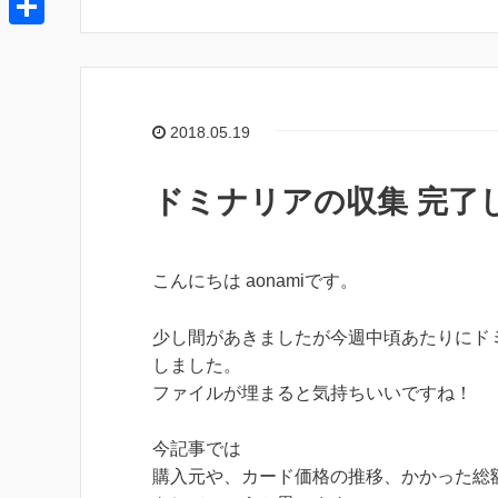
t
e
t
o
o
e
共
e
k
c
r
有
n
k
a
2018.05.19
e
t
ドミナリアの収集 完了
こんにちは aonamiです。
少し間があきましたが今週中頃あたりにド
しました。
ファイルが埋まると気持ちいいですね！
今記事では
購入元や、カード価格の推移、かかった総