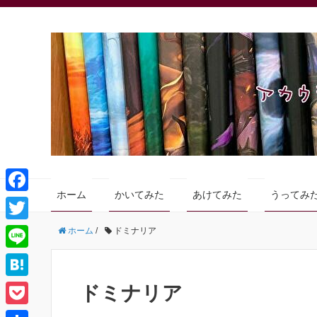
ホーム
かいてみた
あけてみた
うってみ
F
a
T
ホーム
/
ドミナリア
c
w
L
e
i
i
H
ドミナリア
b
t
n
a
o
P