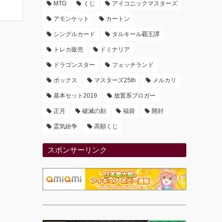
MTG
くじ
アイコニックマスターズ
アモンケット
カートン
シングルカード
タルキール覇王譚
トレカ販売
ドミナリア
ドラゴンスター
フェッチランド
ボックス
マスターズ25th
メルカリ
基本セット2019
放置系ブロガー
正月
破滅の刻
福袋
開封
霊気紛争
高額くじ
スポンサーリンク