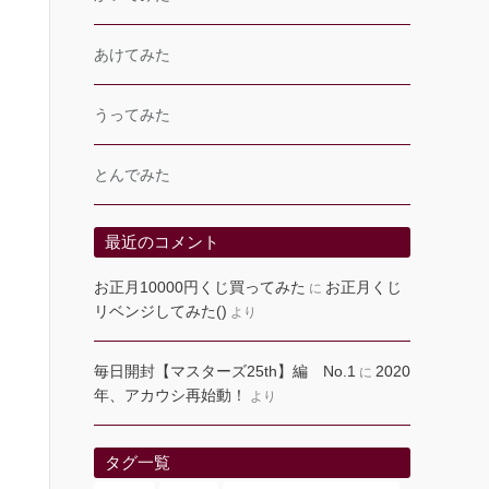
あけてみた
うってみた
とんでみた
最近のコメント
お正月10000円くじ買ってみた
お正月くじ
に
リベンジしてみた()
より
毎日開封【マスターズ25th】編 No.1
2020
に
年、アカウシ再始動！
より
タグ一覧